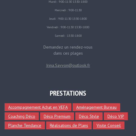
Mardi : 9:00-11:30 13:30-18:00
Mercredi : 9:00-11:30
Jeudi : 9:00-11:30 13:30-18:00
Vendredi : 9:00-11:30 13:30-18:00
Samedi : 13:30-18:00
Demandez un rendez-vous
dans ces plages
Irina.Savvon@outlook.fr
PRESTATIONS
Accompagnement Achat en VEFA
Aménagement Bureau
Coaching Déco
Déco Premium
Déco Style
Déco VIP
Planche Tendance
Réalisations de Plans
Visite Conseil