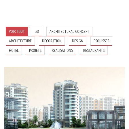
Architectural concept à Saint-Pétersbourg.
VOIR TOUT
3D
ARCHITECTURAL CONCEPT
ARCHITECTURE
DÉCORATION
DESIGN
ESQUISSES
HOTEL
PROJETS
REALISATIONS
RESTAURANTS
Complexe Commercial et Habitation 19 étages.