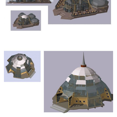
Hôtel 5 Edelweiss au bord du lac Khubsugul.
Projet de Complexe Hôtelier en Mongolie.
Sérénité intemporelle
Déco en Ligne PREMIUM
Style colonial.