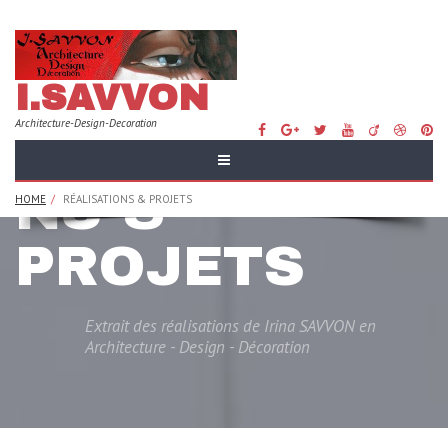
I.SAVVON
Architecture-Design-Decoration
RÉALISATIO
NS &
HOME
RÉALISATIONS & PROJETS
PROJETS
Extrait des réalisations de Irina SAVVON en
Architecture - Design - Décoration