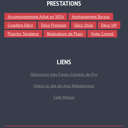
PRESTATIONS
Accompagnement Achat en VEFA
Aménagement Bureau
Coaching Déco
Déco Premium
Déco Style
Déco VIP
Planche Tendance
Réalisations de Plans
Visite Conseil
LIENS
Découvrez mes Pages Conseils de Pro
Visitez le site de mon Webdesigner
Coté Maison